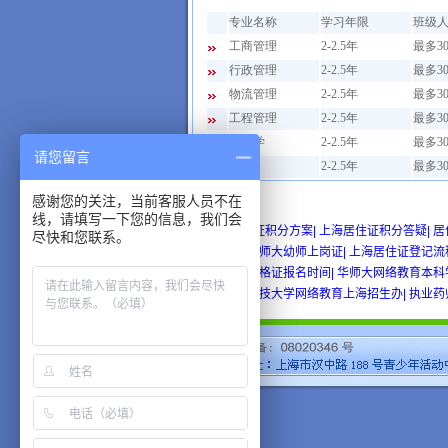
请您留言
感谢您的关注，当前客服人员不在
学习资源
：
wow gold
buy wow gold
cheap wo
线，请填写一下您的信息，我们会
上海居住证积分方案|
上海居住证积分答疑|
居
尽快和您联系。
需材料|
华师大幼师上岗证|
上海居住证登记流
试|
教师资格证报名时间|
华师大网络教育本科
历|
西南科技大学网络教育上海招生办|
执业药