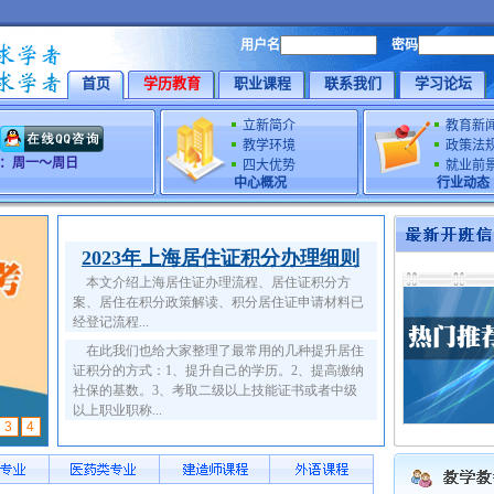
用户名
密码
首页
学历教育
职业课程
联系我们
学习论坛
立新简介
教育新
教学环境
政策法
时间：周一～周日
四大优势
就业前
中心概况
行业动态