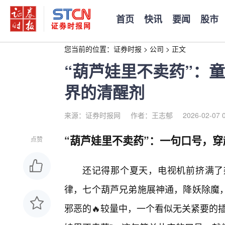
首页
快讯
要闻
股市
您当前的位置：
证券时报
>
公司
>
正文
“葫芦娃里不卖药”：
界的清醒剂
来源：证券时报网
作者：王志郁
2026-02-07 
“葫芦娃里不卖药”：一句口号，
点赞
还记得那个夏天，电视机前挤满了
律，七个葫芦兄弟施展神通，降妖除魔
邪恶的🔥较量中，一个看似无关紧要的