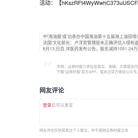
活动：【
hKszRFt4WyWwhC373uUSCF
中!海油服‘成’功承办中国海油第十五届海上油田
法国!文化部长：卢浮宫管理层未正确评估入侵和
8月13;日百.洋医药发布公告，股东减持1051.24
声明：证券时报力求信息真实、准确，文章提及内
下载“证券时报”官方APP，或关注官方微信公众
网友评论
登录
后可以发言
网友评论仅供其表达个人看法，并不表明证券时报立场