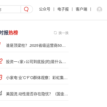
公众号
电子报
客户端
时报
热榜
换一换
谁是顶梁柱？.2025省级运营商50家调研报告暨分布矩阵出炉
投资一<家>公司到底投{的}是什么？“平安股东节”上股东有话说
小家电‘业’C‘F’O群体观察：彩虹集团刘群英62岁依旧在岗 薪酬与学历呈现倒挂现象
美国流.动性是否存在隐忧？（国金宏观钟天）