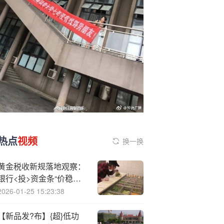
热点
视频
换一换
黄金税收新规落地观察：
银行<投>资金条“价稳量
足”
2026-01-25 15:23:38
【新品发?布】{超}低功