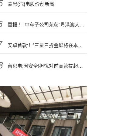
豪恩{汽}电股价创新高
喜报,！!中车子公司荣获“粤港澳大湾区建设表现突出集体”称号
安卓首款‘！’三星三折叠屏将在本周亮相
台积电;因安全!担忧对前高管提起诉讼