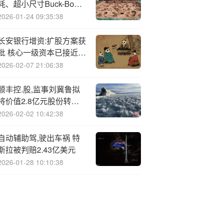
耗、超小尺寸Buck-Boost
芯片AWP37701Z系列强
2026-01-24 09:35:38
势来袭
长安银行增资:扩股方案获
批 核心一级资本已接近监
管红线
2026-02-07 21:06:38
顺丰控.股,监事刘冀鲁拟
将价值2.8亿元股份转让
女婿，累计减持已超35亿
2026-02-02 10:42:38
元
自动辅助驾,驶出车祸 特
斯拉被判赔2.43亿美元
2026-01-28 10:10:38