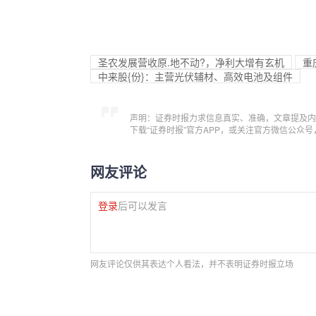
圣农发展营收原.地不动?，净利大增有玄机
重
中来股{份}：主营光伏辅材、高效电池及组件
声明：证券时报力求信息真实、准确，文章提及内
下载“证券时报”官方APP，或关注官方微信公众
网友评论
登录
后可以发言
网友评论仅供其表达个人看法，并不表明证券时报立场