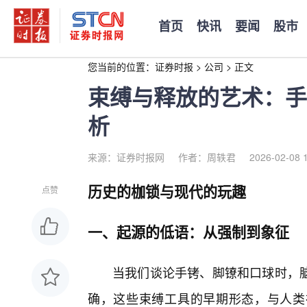
首页
快讯
要闻
股市
您当前的位置：
证券时报
>
公司
>
正文
束缚与释放的艺术：手
析
来源：证券时报网
作者：周轶君
2026-02-08 
历史的枷锁与现代的玩趣
点赞
一、起源的低语：从强制到象征
当我们谈论手铐、脚镣和口球时，
确，这些束缚工具的早期形态，与人类