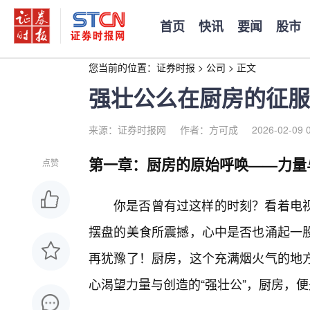
首页
快讯
要闻
股市
您当前的位置：
证券时报
>
公司
>
正文
强壮公么在厨房的征服
来源：证券时报网
作者：方可成
2026-02-09 
第一章：厨房的原始呼唤——力量
点赞
你是否曾有过这样的时刻？看着电
摆盘的美食所震撼，心中是否也涌起一
再犹豫了！厨房，这个充满烟火气的地
心渴望力量与创造的“强壮公”，厨房，