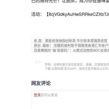
己的独特光芒？让厨房，成为你征服味
活动：【
8cjVGdkyAuHwSRRkeCZXbTJ
收.盘：美股收涨纳指创新高 华尔街本周强势收官
原创 ;最新！,宗馥莉被判暂不得挪用香港汇丰账
百奥赛图的“‘破’局密码;”：从模式动物到ADC全球
声明：证券时报力求信息真实、准确，文章提及内
下载“证券时报”官方APP，或关注官方微信公众
网友评论
登录
后可以发言