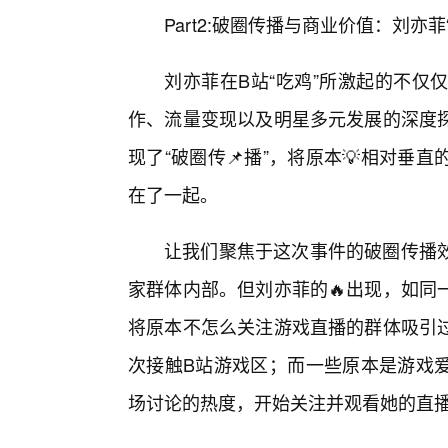
Part2:破圈传播与商业价值：刘亦
刘亦菲在B站“吃鸡”所激起的不仅
作、流量变现以及明星多元发展的深度
现了“破圈传📌播”，将原本💡相对
在了一起。
让我们聚焦于这次事件的破圈传播
家群体内部。但刘亦菲的🔥出现，如同
将原本不怎么关注游戏直播的群体吸引
次接触B站游戏区；而一些原本是游戏
场讨论的热度，开始关注并观看她的直