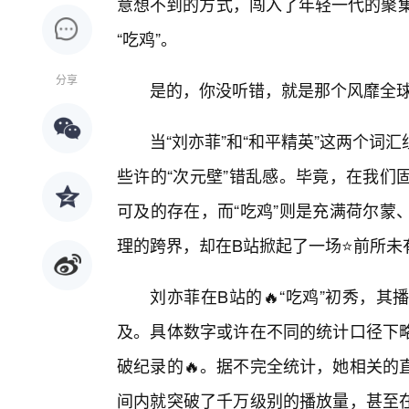
意想不到的方式，闯入了年轻一代的聚集地—
“吃鸡”。
分享
是的，你没听错，就是那个风靡全
当“刘亦菲”和“和平精英”这两个
些许的“次元壁”错乱感。毕竟，在我们
可及的存在，而“吃鸡”则是充满荷尔蒙
理的跨界，却在B站掀起了一场⭐前所未
刘亦菲在B站的🔥“吃鸡”初秀，
及。具体数字或许在不同的统计口径下
破纪录的🔥。据不完全统计，她相关的
间内就突破了千万级别的播放量，甚至