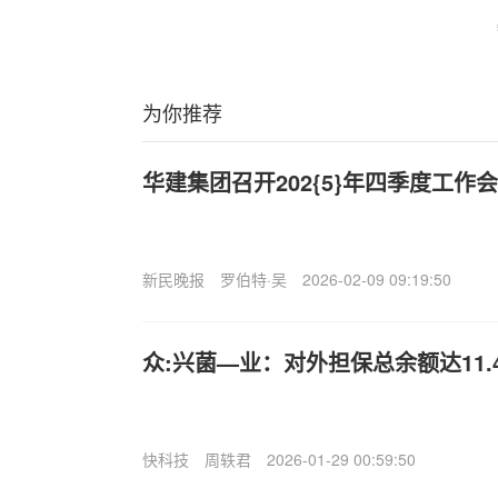
为你推荐
华建集团召开202{5}年四季度工作
新民晚报
罗伯特·吴
2026-02-09 09:19:50
众:兴菌—业：对外担保总余额达11.
快科技
周轶君
2026-01-29 00:59:50