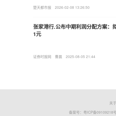
楚天都市报
2026-02-08 13:26:50
张家港行.公布中期利润分配方案：拟
1元
证券时报网
曹晨
2025-08-05 21:44
关
备案号：
粤ICP备09109218