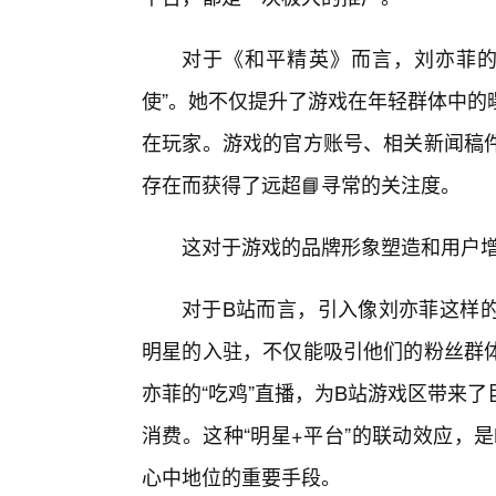
对于《和平精英》而言，刘亦菲的
使”。她不仅提升了游戏在年轻群体中的
在玩家。游戏的官方账号、相关新闻稿
存在而获得了远超📘寻常的关注度。
这对于游戏的品牌形象塑造和用户
对于B站而言，引入像刘亦菲这样
明星的入驻，不仅能吸引他们的粉丝群
亦菲的“吃鸡”直播，为B站游戏区带来
消费。这种“明星+平台”的联动效应，
心中地位的重要手段。