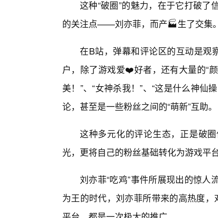
这种“破圈”的魅力，在于它打破了
的关注点——刘亦菲，而产🏭生了交集
在B站，弹幕和评论区的互动是观察
户，除了游戏爱❤️好者，还有大量的“颜
美！”、“女神杀我！”、“这是什么神
论，甚至是一些粉丝之间的“萌新”互助。
这种多元化的评论生态，正是破圈
光，更将自己的粉丝基础转化为游戏平
刘亦菲“吃鸡”事件所展现出的惊人
为王的时代，刘亦菲所带来的高热度，
平台，都是一次极大的推广。