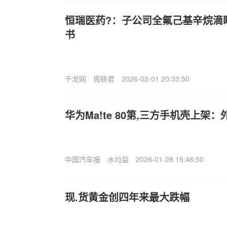
恒瑞医药?：子公司全氟己基辛烷滴
书
千龙网
周轶君
2026-02-01 20:33:50
华为Ma!te 80第,三方手机壳上架
中国汽车报
水均益
2026-01-28 15:46:50
现.货黄金创四年来最大跌幅