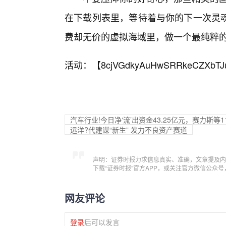
在下载列表里，等待着与你的下一次灵
费却无价的虚拟海域里，做一个最纯粹
活动：【
8cjVGdkyAuHwSRRkeCZXbTJ
汽车行业!今日净‘流’出资金43.25亿元，赛力斯
远洋?代建谋“新生” 发力不良资产赛道
声明：证券时报力求信息真实、准确，文章提及内
下载“证券时报”官方APP，或关注官方微信公众
网友评论
登录
后可以发言