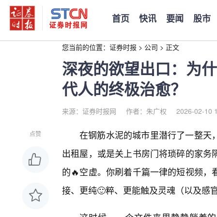
首页
快讯
要闻
股市
您当前的位置：
证券时报
>
公司
>
正文
深夜的欲望出口：为什
代人的终极治愈？
来源：证券时报网
作者：朱广权
2026-02-10 
在钢筋水泥的城市里潜行了一整天
点赞
出租屋，或是关上书房门将琐碎的家务
的🔥空虚。你刷着千篇一律的短视频，
接、更纯🙂粹、更能触及灵魂（以及感