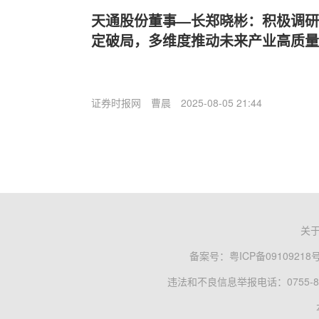
天通股份董事—长郑晓彬：积极调研
定破局，多维度推动未来产业高质量
证券时报网
曹晨
2025-08-05 21:44
关
备案号：
粤ICP备09109218
违法和不良信息举报电话：0755-83