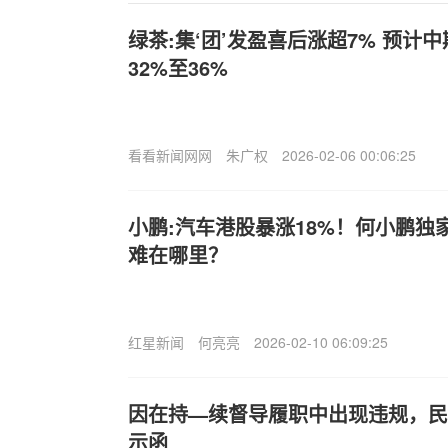
绿茶:集‘团’发盈喜后涨超7% 预计
32%至36%
看看新闻网网
朱广权
2026-02-06 00:06:25
小鹏:汽车港股暴涨18%！何小鹏独
难在哪里？
红星新闻
何亮亮
2026-02-10 06:09:25
因在持—续督导履职中出现违规，民
示函