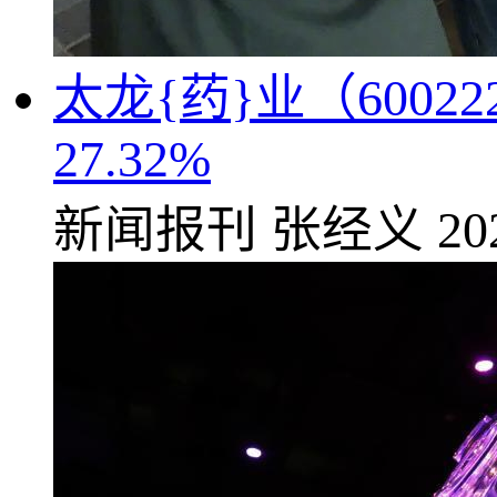
太龙{药}业（600
27.32%
新闻报刊
张经义
20