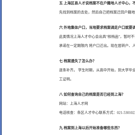
五 上海区县人才说档案不在户籍地人才中心，
先找到档案的去处，然后自己把档案迁回户籍地
六 外地集体户口，当地要求档案调走户口就要
此类情况上海人才中心会出具“核档函”，暂时
承诺在一定期限内 将户口迁出。现在居转户、
七 档案遗失了怎么办？
逐条补齐。 学生时期，从高中开始，到大学毕
工证明。
八 如何查询自己的档案是否已经到上海？
网站：
上海人才网
电话核查：各区人才中心联系方式：021-530102
九 档案到上海以后开始准备哪些东西？