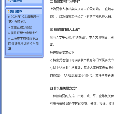
外语课程
二 档案里有什么材料？
上海要求人事档案应从高中阶段开始，一直填写
热门推荐
» 2024年《上海市居住
须），以及每家工作经历（有的可能已经入档，
证》办理流程
» 居住证积分答疑
三 档案如何调入上海？
» 居住证积分申请条件
应有人才中心出具“调档函”，本人凭调档函，或
» 上海市学前教育专业
岗位证书培训班招生简
寄。
章
转递规范要求如下：
a) 档案受理窗口可以接收由教育部门所属各大
b) 除上述毕业生档案外，其余人事档案仍依
的通知》（人社部发[2014]90 号）文件精神转
四 什么是机要方式？
一种很机要的方式。由党、政、军、企等机关保
有着与普通 邮件不同的交寄、分拣、投递、接