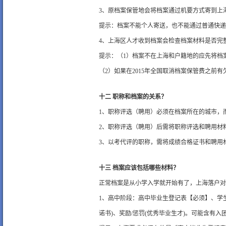
3、原档案保管地会将档案通过机要方式寄到上海
提示：档案不能个人寄送，也不能通过普通快递
4、上海区人才收到档案会检查档案材料是否完
提示：（1）档案不在上海和户籍地的应先将档
（2）如果在2015年全国取消档案保管费之前
十二 职称和档案的关系？
1、职称评选（聘用）必须在档案所在的城市，
2、职称评选（聘用）后需将职称评选和聘用材
3、以考代评的职称，需将成绩合格证书和聘用
十三 档案应该包括哪些材料？
正常档案是从小学入学就开始有了，上海落户对
1、高中阶段：高中毕业生登记表【必须】、学
诺书)、奖励/惩罚(优秀毕业生才)。可能含有