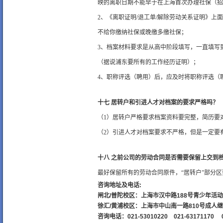
映的离职日期不能早于在上海首次办理社保（招
2、《离职证明/退工单/解除劳动关系证明》
不给你缴纳社保或晚缴多缴社保；
3、档案材料要求是从高中阶段填写，一直填写
（据说浦东要所有的工作经历证明）；
4、职称评选（聘用）后，应及时将职称评选（
十七 居转户和引进人才对档案的要求严格吗？
（1）居转户严格要求档案资料要完整，简历要
（2）引进人才对档案要求不严格，但是一定要
十八 之前公司的劳动合同是否需要保留上交到
最好保留所有的劳动合同原件，“居转户”部分区
咨询地址及电话:
闸北/普陀校区：上海市汉中路188号青少年活动
徐汇/黄浦校区：上海市中山南一路810号成人
咨询电话：021-53010220 021-63171170 0