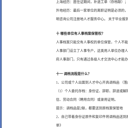
上海经历：居住证期间，补退工单（存档联）；
外地经历：最后一家单位的离职证明是必须的，
明咨询公司注册地人才服务中心。 关于毕业报
十 哪些单位有人事档案保管权？
人事档案只能交有人事权的单位保管，个人不能
人事部门设立了人事专户，这类用人单位办理人
府人事部门，只有通过各级人才交流中心才能办
十一 调档流程是什么？
1、公司或个人出面到人才中心开具调档函 （
（1）个人委托存档：身份证、辞职、辞退或解
信、劳动合同（聘用合同）或录用证明。
提示：调档函是2联，都要送到原档案保管地
2、自己带着身份证原件和复印件将调档函送到
单》