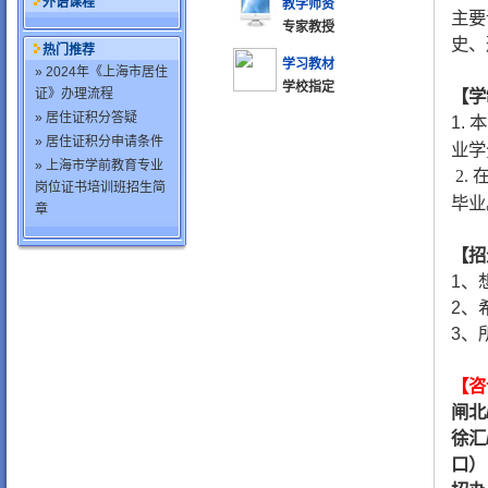
外语课程
教学师资
主要
专家教授
史、
热门推荐
学习教材
» 2024年《上海市居住
学校指定
证》办理流程
【学
» 居住证积分答疑
1.
» 居住证积分申请条件
业学
» 上海市学前教育专业
2.
岗位证书培训班招生简
毕业
章
【招
1、
2、
3、
【咨
闸北
徐汇
口）