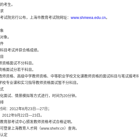
的考生。
求
考试院另行公布，上海市教育考试院网址：
www.shmeea.edu.cn
。
象
对象。
件
科目考试并获合格成绩。
目
师资格面试不分科目。
资格面试分若干科目。
教师资格、高级中学教师资格、中等职业学校文化课教师资格的面试科目与笔试报考
学校专业课和实习指导教师资格面试暂不分科目。
式
化面试、情景模拟等方式进行，时间为20分钟。
排
间：2012年8月23日—27日；
2012年9月22日—23日。
教育部考试中心颁发教师资格考试合格证明。
登录上海教育人才网（www.shehr.cn）查询。
认定