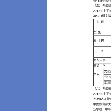
各科目考试时
（五）考试日
2012年上
具体日程安排
时 间
类 别
幼 儿 园
小 学
初级中学
高级中学
文化
中职
专业
实习
（六）考试报
2012年上
现场确认时间为
根据教育部关
业学校、中等