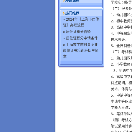
外语课程
学校实习指导
（二）报考条
热门推荐
1、幼儿园和
» 2024年《上海市居住
2、初中教师
证》办理流程
3、高级中学
» 居住证积分答疑
4、中等职业
» 居住证积分申请条件
技术等级。
» 上海市学前教育专业
5、全日制普
岗位证书培训班招生简
（三）考试科
章
1、幼儿园教
2、小学教师
3、初级中
4、高级中学
试点期间，初
美术、体育与
5、申请中等
申请中等职业
学能力考试，
6、笔试单科
（四）考试方
笔试采用计算