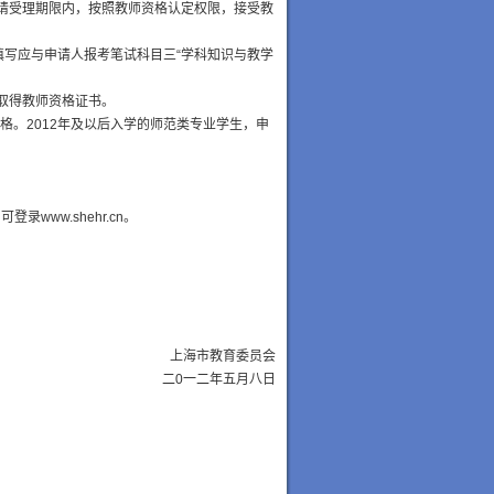
请受理期限内，按照教师资格认定权限，接受教
填写应与申请人报考笔试科目三“学科知识与教学
取得教师资格证书。
格。2012年及以后入学的师范类专业学生，申
www.shehr.cn。
上海市教育委员会
二0一二年五月八日