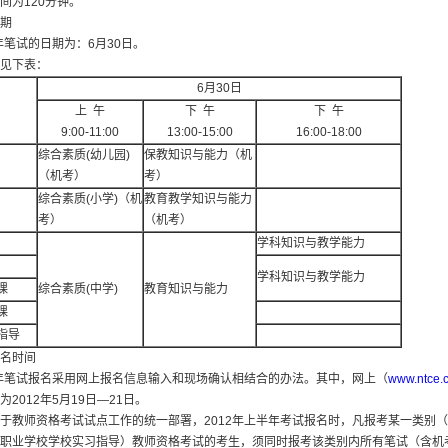
间为120分钟。
期
半年笔试的日期为：6月30日。
见下表：
6月30日
上 午
下 午
下 午
9:00-11:00
13:00-15:00
16:00-18:00
综合素质(幼儿园)
保教知识与能力（机
（机考）
考）
综合素质(小学)（机
教育教学知识与能力
考）
（机考）
学科知识与教学能力
学科知识与教学能力
课
综合素质(中学)
教育知识与能力
课
指导
名时间
半年笔试报名采用网上报名信息输入和现场确认相结合的办法。其中，网上（
www.ntce.
2012年5月19日—21日。
于教师资格考试试点工作的统一部署，2012年上半年考试报名时，凡报考某一类别
职业学校学校实习指导）教师资格考试的考生，须同时报考该类别内所有笔试（含机