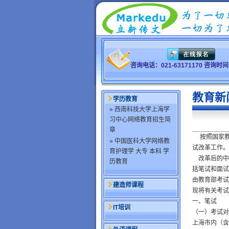
咨询电话：021-63171170 咨询
教育新
学历教育
» 西南科技大学上海学
习中心网络教育招生简
章
按照国家教育
» 中国医科大学网络教
试改革工作。
育护理学 大专 本科 学
改革后的中
历教育
括笔试和面试
由教育部考试
建造师课程
现将有关考试
一、笔试
IT培训
（一）考试对
上海市内（含