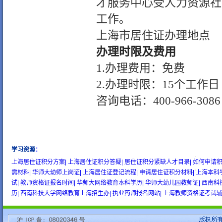
才服务中心受人力资源社
工作。
上海市居住证办理地点
办理时限及费用
1.
办理费用：免费
2.
办理时限：
15
个工作日
咨询电话：400-966-3086
学习资源
：
wow gold
buy wow gold
cheap wow gold
上海居住证积分方案|
上海居住证积分答疑|
居住证积分紧缺人才目录|
如何申请积
需材料|
华师大幼师上岗证|
上海居住证登记流程|
申请居住证积分材料|
上海本科
试|
教师资格证报名时间|
华师大网络教育本科学历|
华师大幼儿园教师证|
西南科
历|
西南科技大学网络教育上海招生办|
执业药师报名网站|
上海教师资格证考试辅