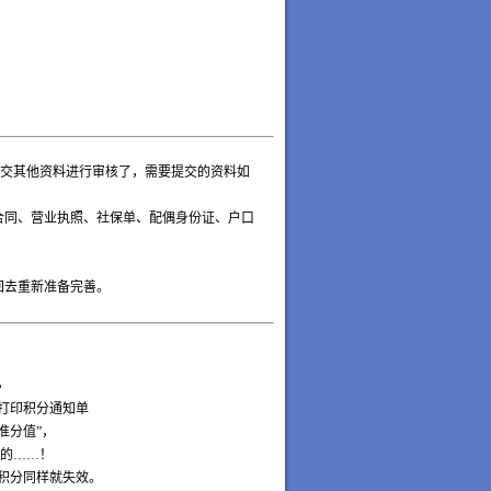
交其他资料进行审核了，需要提交的资料如
合同、营业执照、社保单、配偶身份证、户口
回去重新准备完善。
，
打印积分通知单
准分值”，
的……！
积分同样就失效。