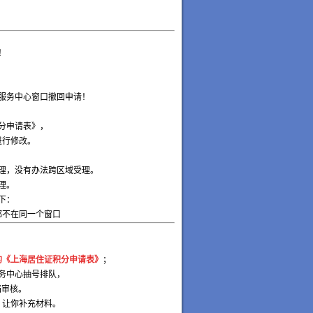
！
服务中心窗口撤回申请！
分申请表》，
进行修改。
理，没有办法跨区域受理。
理。
下：
都不在同一个窗口
的《上海居住证积分申请表》
；
务中心抽号排队，
档审核。
，让你补充材料。