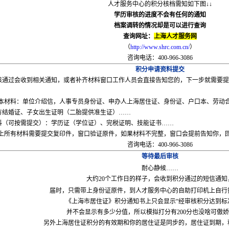
人才服务中心的积分核档需知如下图↓↓
学历审核的进度不会有任何的通知
档案调转的情况却是可以进行查询
查询网址：
上海人才服务网
（
http://www.shrc.com.cn/
）
咨询电话：400-966-3086
积分申请资料提交
核通过会收到相关通知，或者补齐材料窗口工作人员会直接告知您的，下一步就需要提
本材料：单位介绍信，人事专员身份证、申办人上海居住证、身份证、户口本、劳动
方结婚证、子女出生证明（二胎提供准生证）……
料（可按需提交）：学历证（学位证）、完税证明、技能证书……
上所有材料需要提交复印件，窗口验证原件，如果材料不完整，窗口会提前告知你，
咨询电话：400-966-3086
等待最后审核
耐心静候……
大约
20
个工作日的样子，会收到积分通过的短信通知
届时，只需带上身份证原件，到人才服务中心的自助打印机上自行
《上海市居住证》积分通知书上只会显示“经审核积分达到标
并不会显示有多少分值，所以模拟打分有
200
分也没啥可傲娇
另外上海居住证积分的有效期和你的居住证是同步的，居住证到期，