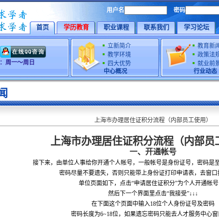
用户名
密码
首页
学历教育
职业课程
联系我们
学习论坛
立新简介
教育新
教学环境
政策法
时间：周一～周日
四大优势
就业前
中心概况
行业动态
闻
上海市办理居住证积分流程（内部员工使用）
上海市办理居住证积分流程（内部员
一、开通帐号
接下来，由单位人事给你开通个人帐号，一般帐号是身份证号，密码是
密码尽量不要遗失，否则只能带上身份证打印申请表，去窗口
单位页面如下，点击“申请居住证积分”为个人开通帐号↓
然后下一个界面里点击“我接受”↓↓↓
在下面这个页面中输入
18
位个人身份证号及密码
密码长度为
6~18
位，如果遗忘密码只能去人才服务中心窗