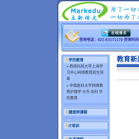
咨询电话：021-63171170 咨询
教育新
学历教育
» 西南科技大学上海学
习中心网络教育招生简
章
» 中国医科大学网络教
育护理学 大专 本科 学
历教育
建造师课程
IT培训