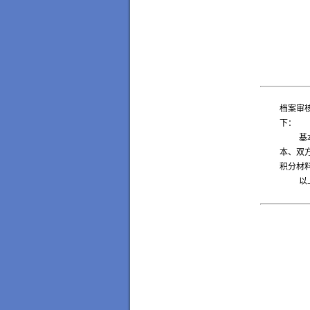
档案审
下：
基
本、双
积分材
以