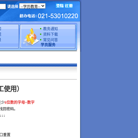
请选择
闻
教务通知
规
资料下载
景
常见问答
学员服务
工使用）
至少
6
位数的字母
+
数字
找回密码。
↓↓
口重置