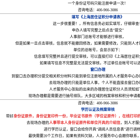
一个身份证号码只能注册申请一次！
咨询电话：400-966-3086
填写《上海居住证积分申请表》
这一步很重要！，所有信息务必如实填写，仔细审查
申办人填写完整之后点击“提交”
人事部门总账号才能够进行审核，
但是如果一旦点击审核，信息就不能撤回修改，如果需要修改，只能到人才
单位的总帐号，会显示如下：
信息填写完整并且进行提交审核，可以直接打印《上海居住证积
如果填写信息不完整是无法提交审核，不过单位总帐号可以
窗口办理
到窗口去办理积分提交相关积分材料只能到单位注册地所属的人才服务中心办
去现场办理的只能是单位人事，个人不能直接去窗口办
人才服务中心张贴的出来的办理居住证积分人员须知如
现场办理都是需要进行抽号排队，大多区域的档案审核和积分申请
咨询电话：400-966-3086
学历认证及档案审核
带好
身份证原件，身份证复印件一份，毕业证书原件（学位证原件），在线打印
去现场办理的
人事带本人身份证原件和单位开具的介绍信
，到人才服
进行学历认证，窗口会给你开具“调阅人员信息表”进行调
最快需要
20
个工作日，如果有资料欠缺，人才服务中心会跟你联系