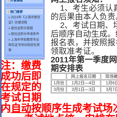
外语课程
1、考生必须认
热门推荐
的后果由本人负责
» 2024年《上海市居住
证》办理流程
2、考试日期、
» 居住证积分答疑
后顺序自动生成。
» 居住证积分申请条件
» 上海市学前教育专业
报名表，并按照报
岗位证书培训班招生简
领取准考证。
章
2011年第一季
注：缴费
期安排表
成功后即
网上报名日期
现场
1月份
1月2日—4日
1月6
在规定的
3月份
3月1日—3日
3月7
考试日期
内
自动
按顺序生成考试场