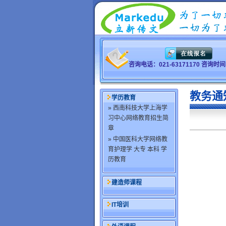
咨询电话：021-63171170 咨询
教务通
学历教育
» 西南科技大学上海学
习中心网络教育招生简
章
» 中国医科大学网络教
育护理学 大专 本科 学
历教育
建造师课程
IT培训