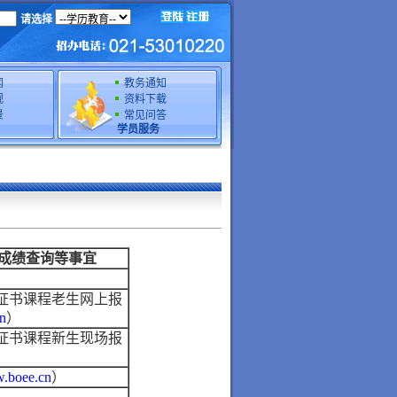
请选择
闻
教务通知
规
资料下载
景
常见问答
学员服务
成绩查询等事宜
证书课程老生网上报
n
）
证书课程新生现场报
.boee.cn
）