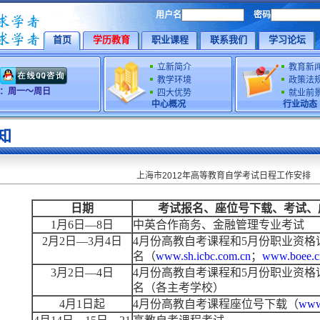
用户名
密码
首页
学历教育
职业课程
联系我们
学习论坛
立新简介
教育新
教学环境
政策法
时间：周一～周日
四大优势
就业前
中心概况
行业动态
知
上海市2012年高等教育自学考试日程工作安排
日期
考试报名、座位号下载、考试、
1月6日—8日
中英合作商务、金融管理专业考试
2月2日—3月4日
4月份高教自考课程和5月份职业资格
名（
www.sh.icbc.com.cn
；
www.boee.c
3月2日—4日
4月份高教自考课程和5月份职业资格
名（各主考学校）
4月1日起
4月份高教自考课程座位号下载（
www