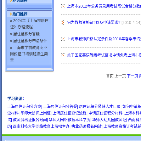
外语课程
上海市2012年公务员录用考试笔试合格分数
热门推荐
» 2024年《上海市居住
何为教师资格证?以及申请要求?
[2010-4-14
证》办理流程
» 居住证积分答疑
上海市教师资格认定条件及2010年春季申请
» 居住证积分申请条件
» 上海市学前教育专业
岗位证书培训班招生简
关于国家英语等级考试证书申请免考上海市
章
首页 上一页
下一页
学习资源
：
wow gold
buy wow gold
cheap wow gold
上海居住证积分方案|
上海居住证积分答疑|
居住证积分紧缺人才目录|
如何申请积
需材料|
华师大幼师上岗证|
上海居住证登记流程|
申请居住证积分材料|
上海本科
试|
教师资格证报名时间|
华师大网络教育本科学历|
华师大幼儿园教师证|
西南科
历|
西南科技大学网络教育上海招生办|
执业药师报名网站|
上海教师资格证考试辅