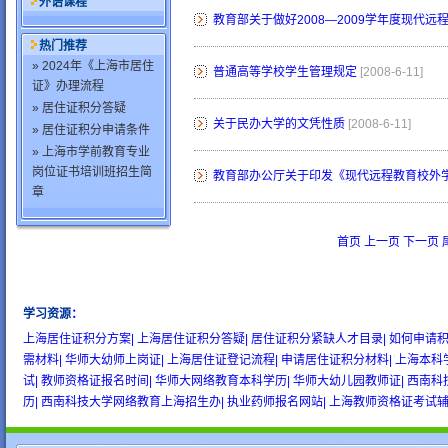
外语课程
教育部关于做好2008—2009学年度现代
热门推荐
» 2024年《上海市居住
普通高等学校学生管理规定
[2008-6-11]
证》办理流程
» 居住证积分答疑
关于民办大学的文凭性质
[2008-6-11]
» 居住证积分申请条件
» 上海市学前教育专业
岗位证书培训班招生简
教育部办公厅关于印发《现代远程教育校外学习
章
首页
上一页
下一页
学习资源
：
wow gold
buy wow gold
cheap wow gold
上海居住证积分方案|
上海居住证积分答疑|
居住证积分紧缺人才目录|
如何申请积
需材料|
华师大幼师上岗证|
上海居住证登记流程|
申请居住证积分材料|
上海本科
试|
教师资格证报名时间|
华师大网络教育本科学历|
华师大幼儿园教师证|
西南科
历|
西南科技大学网络教育上海招生办|
执业药师报名网站|
上海教师资格证考试辅