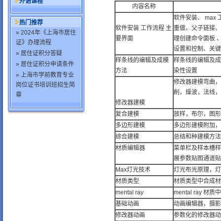
外语课程
内容名称
软件安装、 ma
热门推荐
软件安装 工作流程 主
重做、父子链接、
» 2024年《上海市居住
要界面
理创建命令面板 
证》办理流程
设置和控制、关键
» 居住证积分答疑
样条线的编辑及成模
样条线的编辑及成
» 居住证积分申请条件
方法
染性设置
» 上海市学前教育专业
修改器建模弯曲，
岗位证书培训班招生简
削，燥波，法线，
章
修改器建模
复合建模
放样，布尔，图形
多边形建模
多边形建模附加，
综合建模
总结和种建模方法
材质编辑器
菜单栏及样本槽样
展参数贴图通道贴
Max灯光技术
灯光布光原理，灯
材质类型
材质类型中合成材
mental ray
mental ray 材
基础动画
动画编辑器，摄影
修改器动画
参数化的修改器动画