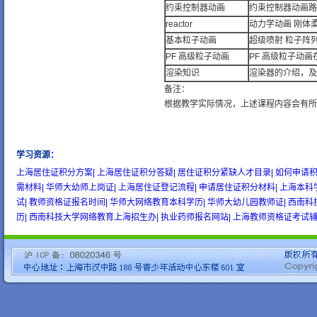
约束控制器动画
约束控制器动画路
reactor
动力学动画 刚体
基本粒子动画
超级喷射 粒子阵列
PF 高级粒子动画
PF 高级粒子动
渲染知识
渲染器的介绍，及常
备注：
根据教学实际情况，上述课程内容会有所
学习资源
：
wow gold
buy wow gold
cheap wow gold
上海居住证积分方案|
上海居住证积分答疑|
居住证积分紧缺人才目录|
如何申请积
需材料|
华师大幼师上岗证|
上海居住证登记流程|
申请居住证积分材料|
上海本科
试|
教师资格证报名时间|
华师大网络教育本科学历|
华师大幼儿园教师证|
西南科
历|
西南科技大学网络教育上海招生办|
执业药师报名网站|
上海教师资格证考试辅