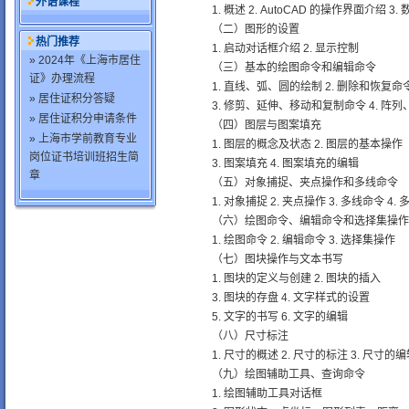
外语课程
1. 概述 2. AutoCAD 的操作界面介绍 
（二）图形的设置
热门推荐
1. 启动对话框介绍 2. 显示控制
» 2024年《上海市居住
（三）基本的绘图命令和编辑命令
证》办理流程
1. 直线、弧、圆的绘制 2. 删除和恢复命
» 居住证积分答疑
3. 修剪、延伸、移动和复制命令 4. 阵
» 居住证积分申请条件
（四）图层与图案填充
» 上海市学前教育专业
1. 图层的概念及状态 2. 图层的基本操作
岗位证书培训班招生简
3. 图案填充 4. 图案填充的编辑
章
（五）对象捕捉、夹点操作和多线命令
1. 对象捕捉 2. 夹点操作 3. 多线命令 4.
（六）绘图命令、编辑命令和选择集操作
1. 绘图命令 2. 编辑命令 3. 选择集操作
（七）图块操作与文本书写
1. 图块的定义与创建 2. 图块的插入
3. 图块的存盘 4. 文字样式的设置
5. 文字的书写 6. 文字的编辑
（八）尺寸标注
1. 尺寸的概述 2. 尺寸的标注 3. 尺寸的
（九）绘图辅助工具、查询命令
1. 绘图辅助工具对话框