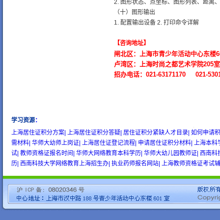
2. 图形状态、点坐标、图形列表、距离
（十）图形输出
1. 配置输出设备 2. 打印命令详解
【咨询地址】
闸北区：上海市青少年活动中心东楼60
卢湾区：上海时尚之都艺术学院205室
招办电话：021-63171170 021-5301
学习资源
：
wow gold
buy wow gold
cheap wow gold
上海居住证积分方案|
上海居住证积分答疑|
居住证积分紧缺人才目录|
如何申请积
需材料|
华师大幼师上岗证|
上海居住证登记流程|
申请居住证积分材料|
上海本科
试|
教师资格证报名时间|
华师大网络教育本科学历|
华师大幼儿园教师证|
西南科
历|
西南科技大学网络教育上海招生办|
执业药师报名网站|
上海教师资格证考试辅