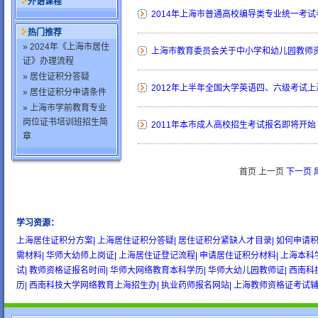
外语课程
2014年上海市普通高校编导类专业统一考
热门推荐
» 2024年《上海市居住
上海市教育委员会关于中小学和幼儿园教师
证》办理流程
» 居住证积分答疑
2012年上半年全国大学英语四、六级考试
» 居住证积分申请条件
» 上海市学前教育专业
岗位证书培训班招生简
2011年本市成人高校招生考试报名即将开始
章
首页 上一页
下一页
学习资源
：
wow gold
buy wow gold
cheap wow gold
上海居住证积分方案|
上海居住证积分答疑|
居住证积分紧缺人才目录|
如何申请积
需材料|
华师大幼师上岗证|
上海居住证登记流程|
申请居住证积分材料|
上海本科
试|
教师资格证报名时间|
华师大网络教育本科学历|
华师大幼儿园教师证|
西南科
历|
西南科技大学网络教育上海招生办|
执业药师报名网站|
上海教师资格证考试辅